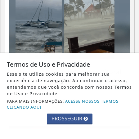
Termos de Uso e Privacidade
MUNDO
Ciclone-bomba: cidades do litoral
Esse site utiliza cookies para melhorar sua
paulista suspendem aulas por
experiência de navegação. Ao continuar o acesso,
ventania
entendemos que você concorda com nossos Termos
de Uso e Privacidade.
Saiba Mais
PARA MAIS INFORMAÇÕES,
ACESSE NOSSOS TERMOS
CLICANDO AQUI
PROSSEGUIR