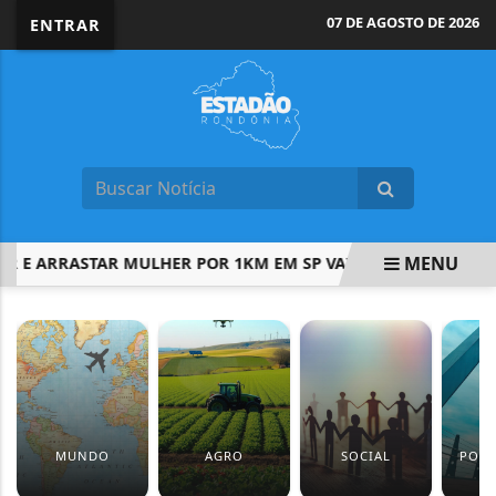
07 DE AGOSTO DE 2026
ENTRAR
MENU
ARRASTAR MULHER POR 1KM EM SP VAI A JÚRI POPULAR
E
EM ALTA
MUNDO
AGRO
SOCIAL
PORT